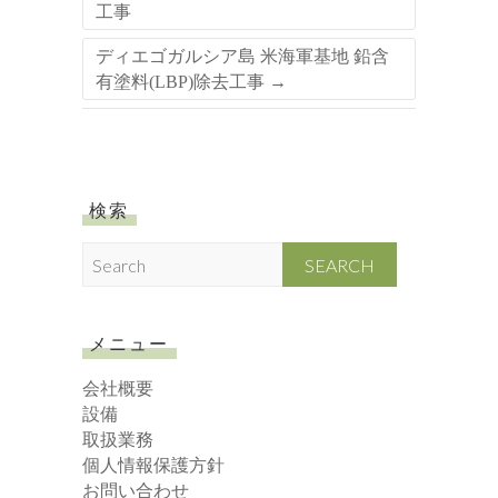
工事
ディエゴガルシア島 米海軍基地 鉛含
有塗料(LBP)除去工事
→
検索
S
e
a
r
メニュー
c
h
会社概要
設備
取扱業務
個人情報保護方針
お問い合わせ