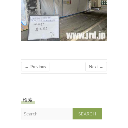
← Previous
Next →
検索
S
e
a