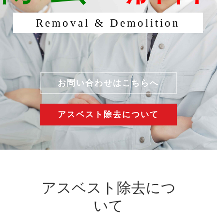
R
e
m
o
v
a
l
&
D
e
m
o
l
i
t
i
o
n
お問い合わせはこちらへ
アスベスト除去について
アスベスト除去につ
いて