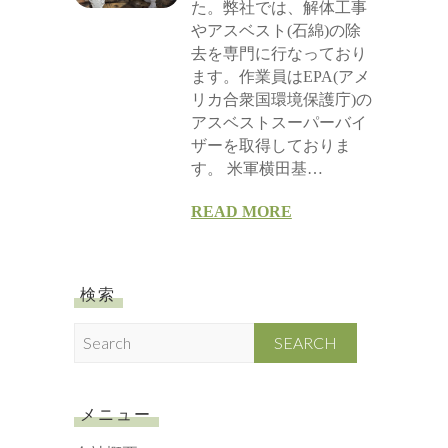
た。弊社では、解体工事
やアスベスト(石綿)の除
去を専門に行なっており
ます。作業員はEPA(アメ
リカ合衆国環境保護庁)の
アスベストスーパーバイ
ザーを取得しておりま
す。 米軍横田基…
READ MORE
検索
S
e
a
r
メニュー
c