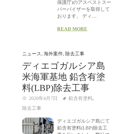
保護庁)のアスベストスー
パーバイザーを取得して
おります。 ディ…
READ MORE
ニュース
,
海外案件
,
除去工事
ディエゴガルシア島
米海軍基地 鉛含有塗
料(LBP)除去工事
2026年4月7日
鉛含有塗料
,
除去工事
ディエゴガルシア島にて
鉛含有塗料(LBP)除去工