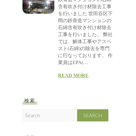
含有吹き付け材除去工事
を行いました 世田谷区下
間の鉄骨造マンションの
石綿含有吹き付け材除去
工事を行いました。 弊社
では、解体工事やアスベ
スト(石綿)の除去を専門
に行なっております。 作
業員はEPA(…
READ MORE
検索
S
e
a
r