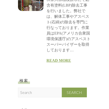
含有塗料(LBP)除去工事
を行いました。弊社で
は、解体工事やアスベス
ト(石綿)の除去を専門に
行なっております。作業
員はEPA(アメリカ合衆国
環境保護庁)のアスベスト
スーパーバイザーを取得
しております…
READ MORE
検索
S
e
a
r