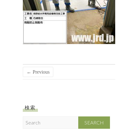
← Previous
検索
S
e
a