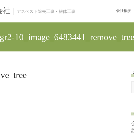
会社
会社概要
アスベスト除去工事・解体工事
gr2-10_image_6483441_remove_tre
ve_tree
e
a
r
c
h