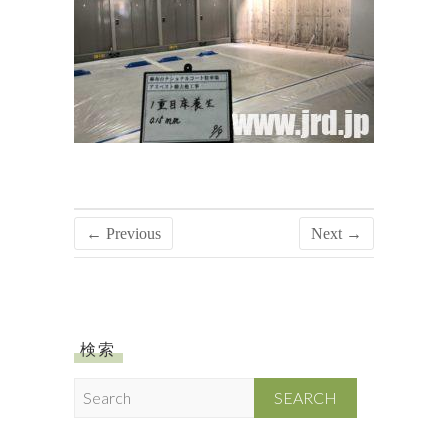
← Previous
Next →
検索
S
e
a