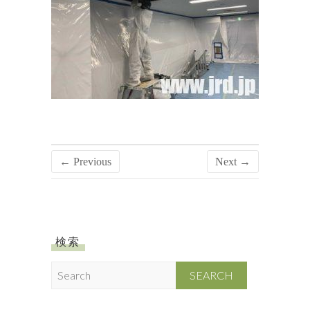
← Previous
Next →
検索
S
e
a