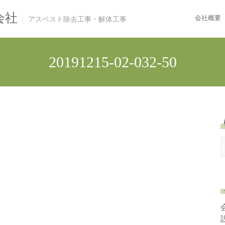
会社
会社概要
アスベスト除去工事・解体工事
20191215-02-032-50
e
a
r
c
h