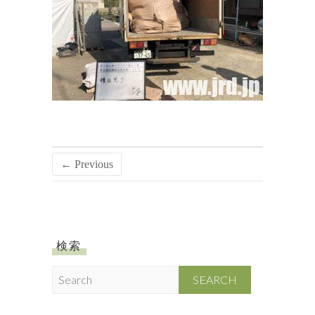
← Previous
検索
S
e
a