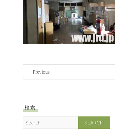
← Previous
検索
S
e
a