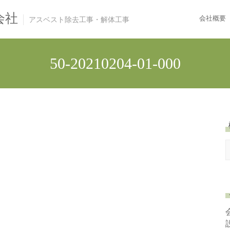
会社
会社概要
アスベスト除去工事・解体工事
50-20210204-01-000
e
a
r
c
h