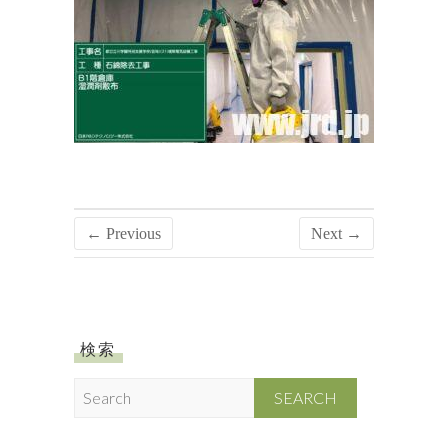
← Previous
Next →
検索
S
e
a