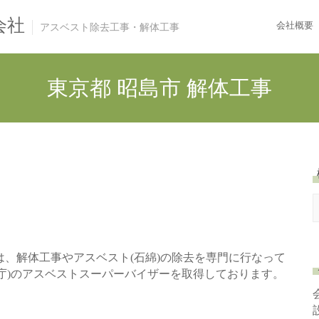
会社
会社概要
アスベスト除去工事・解体工事
東京都 昭島市 解体工事
e
a
r
、解体工事やアスベスト(石綿)の除去を専門に行なって
c
護庁)のアスベストスーパーバイザーを取得しております。
h