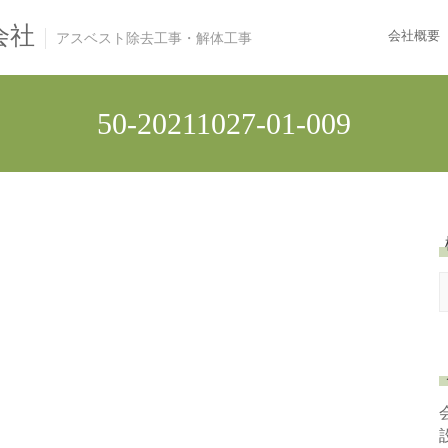
会社
会社概要
アスベスト除去工事・解体工事
50-20211027-01-009
e
a
r
c
h