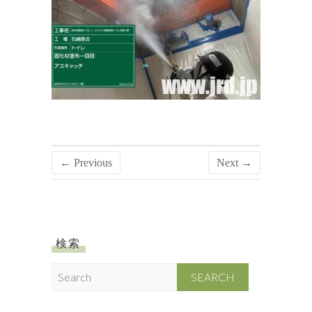
← Previous
Next →
検索
S
e
a