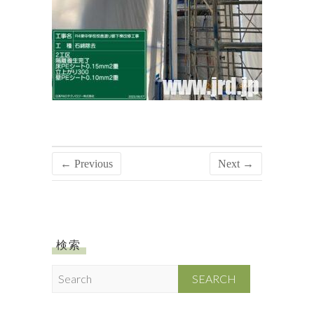
← Previous
Next →
検索
S
e
a