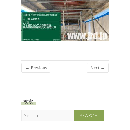
← Previous
Next →
検索
S
e
a