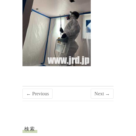
← Previous
Next →
検索