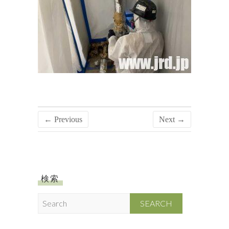
← Previous
Next →
検索
S
e
a