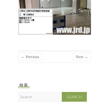
← Previous
Next →
検索
S
e
a