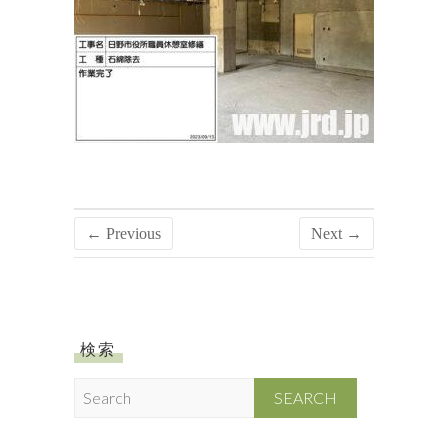
← Previous
Next →
検索
S
e
a