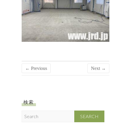
← Previous
Next →
検索
S
e
a