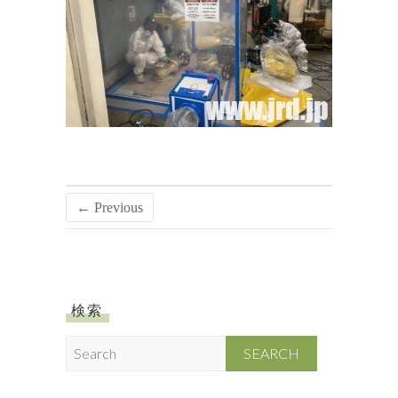
← Previous
検索
S
e
a