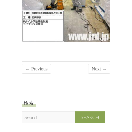
← Previous
Next →
検索
S
e
a