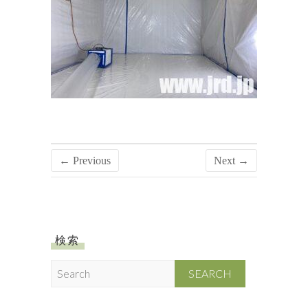
← Previous
Next →
検索
S
e
a