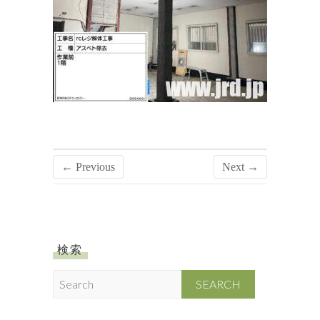
← Previous
Next →
検索
S
e
a