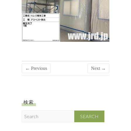
← Previous
Next →
検索
S
e
a