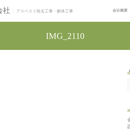
会社
会社概要
アスベスト除去工事・解体工事
IMG_2110
e
a
r
c
h