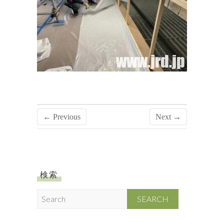
← Previous
Next →
検索
S
e
a