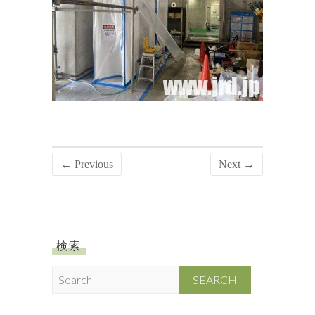
← Previous
Next →
検索
S
e
a