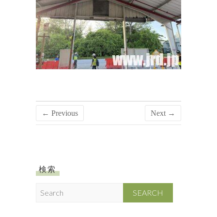
← Previous
Next →
検索
S
e
a