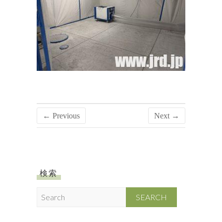
← Previous
Next →
検索
S
e
a