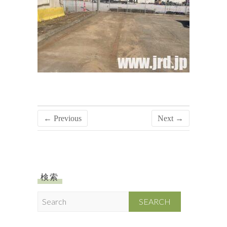
← Previous
Next →
検索
S
e
a