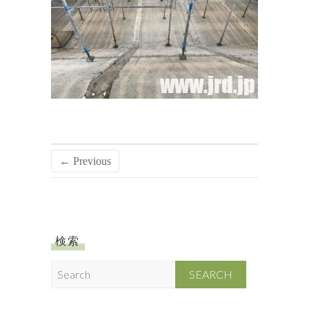
← Previous
検索
S
e
a