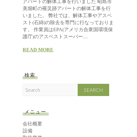
アパートの解体工事を行いました 昭島市
美堀町の罹災跡アパートの解体工事を行
いました。 弊社では、解体工事やアスベ
スト(石綿)の除去を専門に行なっておりま
す。 作業員はEPA(アメリカ合衆国環境保
護庁)のアスベストスーパー…
READ MORE
検索
S
e
a
r
メニュー
c
h
会社概要
設備