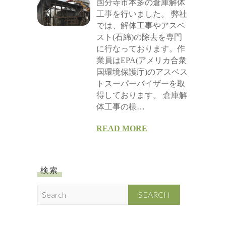
国分寺市本多の倉庫解体
工事を行いました。 弊社
では、解体工事やアスベ
スト(石綿)の除去を専門
に行なっております。作
業員はEPA(アメリカ合衆
国環境保護庁)のアスベス
トスーパーバイザーを取
得しております。 倉庫解
体工事の様…
READ MORE
検索
S
e
a
r