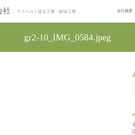
会社
会社概要
アスベスト除去工事・解体工事
gr2-10_IMG_0584.jpeg
e
a
r
c
h